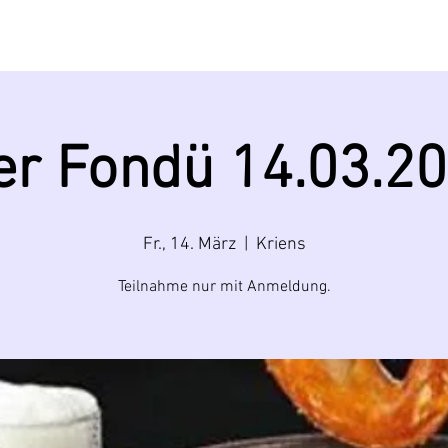
BRAUEREI
MIETEN
BIERE
EVENTS
er Fondü 14.03.2
Fr., 14. März
  |  
Kriens